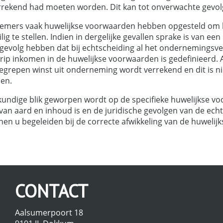
rrekend had moeten worden. Dit kan tot onverwachte gevol
rnemers vaak huwelijkse voorwaarden hebben opgesteld om he
lig te stellen. Indien in dergelijke gevallen sprake is van e
ot gevolg hebben dat bij echtscheiding al het onderneming
grip inkomen in de huwelijkse voorwaarden is gedefinieerd. A
grepen winst uit onderneming wordt verrekend en dit is ni
len.
skundige blik geworpen wordt op de specifieke huwelijkse v
an aard en inhoud is en de juridische gevolgen van de ech
unnen u begeleiden bij de correcte afwikkeling van de huweli
CONTACT
Aalsumerpoort 18