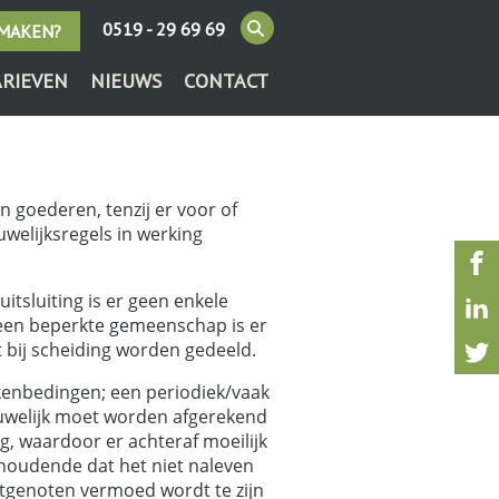
0519 - 29 69 69
 MAKEN?
ARIEVEN
NIEUWS
CONTACT
 goederen, tenzij er voor of
uwelijksregels in werking
tsluiting is er geen enkele
 een beperkte gemeenschap is er
t bij scheiding worden gedeeld.
kenbedingen; een periodiek/vaak
 huwelijk moet worden afgerekend
g, waardoor er achteraf moeilijk
nhoudende dat het niet naleven
htgenoten vermoed wordt te zijn