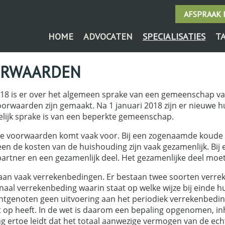
AFSPRAAK
HOME
ADVOCATEN
SPECIALISATIES
T
ORWAARDEN
2018 is er over het algemeen sprake van een gemeenschap van
voorwaarden zijn gemaakt. Na 1 januari 2018 zijn er nieuwe h
elijk sprake is van een beperkte gemeenschap.
e voorwaarden komt vaak voor. Bij een zogenaamde koude ui
n de kosten van de huishouding zijn vaak gezamenlijk. Bij
partner en een gezamenlijk deel. Het gezamenlijke deel moe
aan vaak verrekenbedingen. Er bestaan twee soorten verre
finaal verrekenbeding waarin staat op welke wijze bij einde
chtgenoten geen uitvoering aan het periodiek verrekenbedin
cht op heeft. In de wet is daarom een bepaling opgenomen, i
g ertoe leidt dat het totaal aanwezige vermogen van de ec