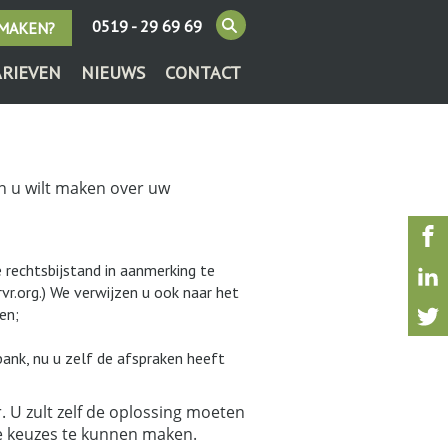
0519 - 29 69 69
 MAKEN?
ARIEVEN
NIEUWS
CONTACT
n u wilt maken over uw
 rechtsbijstand in aanmerking te
vr.org.) We verwijzen u ook naar het
en;
ank, nu u zelf de afspraken heeft
. U zult zelf de oplossing moeten
e keuzes te kunnen maken.