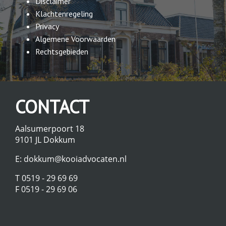
Disclaimer
Klachtenregeling
Privacy
Algemene Voorwaarden
Rechtsgebieden
CONTACT
Aalsumerpoort 18
9101 JL Dokkum
E:
dokkum@kooiadvocaten.nl
T 0519 - 29 69 69
F 0519 - 29 69 06