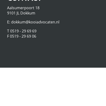
Aalsumerpoort 18
9101 JL Dokkum
E:
dokkum@kooiadvocaten.nl
T 0519 - 29 69 69
F 0519 - 29 69 06